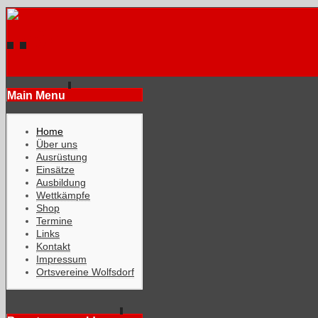
Main Menu
Home
Über uns
Ausrüstung
Einsätze
Ausbildung
Wettkämpfe
Shop
Termine
Links
Kontakt
Impressum
Ortsvereine Wolfsdorf